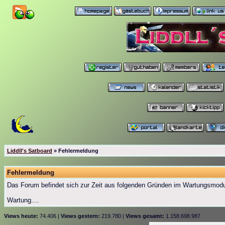
Liddll's Satboard
» Fehlermeldung
Fehlermeldung
Das Forum befindet sich zur Zeit aus folgenden Gründen im Wartungsmod
Wartung....
Views heute:
74.406 |
Views gestern:
219.780 |
Views gesamt:
1.158.698.987