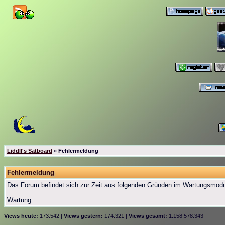
Liddll's Satboard
» Fehlermeldung
Fehlermeldung
Das Forum befindet sich zur Zeit aus folgenden Gründen im Wartungsmod
Wartung....
Views heute:
173.542 |
Views gestern:
174.321 |
Views gesamt:
1.158.578.343